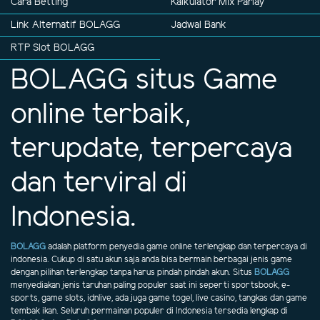
Cara Betting
Kalkulator Mix Parlay
Link Alternatif BOLAGG
Jadwal Bank
RTP Slot BOLAGG
BOLAGG situs Game
online terbaik,
terupdate, terpercaya
dan terviral di
Indonesia.
BOLAGG
adalah platform penyedia game online terlengkap dan terpercaya di
indonesia. Cukup di satu akun saja anda bisa bermain berbagai jenis game
dengan pilihan terlengkap tanpa harus pindah pindah akun. Situs
BOLAGG
menyediakan jenis taruhan paling populer saat ini seperti sportsbook, e-
sports, game slots, idnlive, ada juga game togel, live casino, tangkas dan game
tembak ikan. Seluruh permainan populer di Indonesia tersedia lengkap di