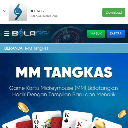
×
BOLAGG
Download
BOLAGG Mobile App
MASUK
DAFTAR
MM Tangkas
BERANDA