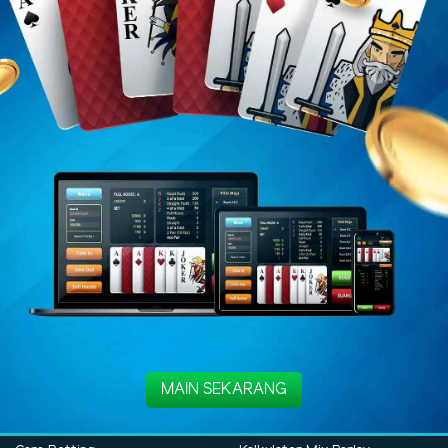
MAIN SEKARANG