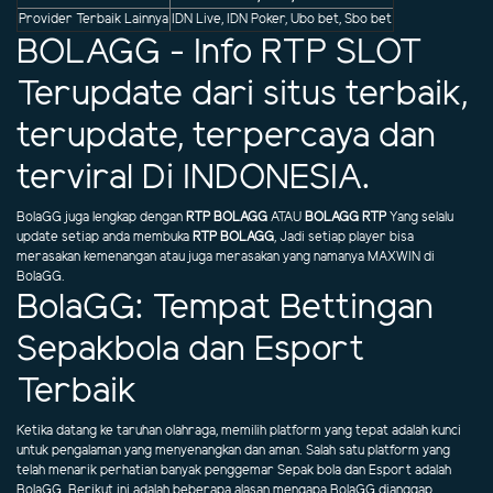
Provider Terbaik Lainnya
IDN Live, IDN Poker, Ubo bet, Sbo bet
BOLAGG - Info RTP SLOT
Terupdate dari situs terbaik,
terupdate, terpercaya dan
terviral Di INDONESIA.
BolaGG juga lengkap dengan
RTP BOLAGG
ATAU
BOLAGG RTP
Yang selalu
update setiap anda membuka
RTP BOLAGG
, Jadi setiap player bisa
merasakan kemenangan atau juga merasakan yang namanya MAXWIN di
BolaGG.
BolaGG: Tempat Bettingan
Sepakbola dan Esport
Terbaik
Ketika datang ke taruhan olahraga, memilih platform yang tepat adalah kunci
untuk pengalaman yang menyenangkan dan aman. Salah satu platform yang
telah menarik perhatian banyak penggemar Sepak bola dan Esport adalah
BolaGG. Berikut ini adalah beberapa alasan mengapa BolaGG dianggap