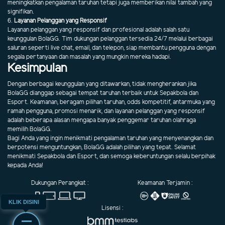
meningkatkan pengalaman taruhan tetapi juga memberikan nilai tambah yang
signifikan.
6.
Layanan Pelanggan yang Responsif
Layanan pelanggan yang responsif dan profesional adalah salah satu
keunggulan BolaGG. Tim dukungan pelanggan tersedia 24/7 melalui berbagai
saluran seperti live chat, email, dan telepon, siap membantu pengguna dengan
segala pertanyaan dan masalah yang mungkin mereka hadapi.
Kesimpulan
Dengan berbagai keunggulan yang ditawarkan, tidak mengherankan jika
BolaGG dianggap sebagai tempat taruhan terbaik untuk Sepakbola dan
Esport. Keamanan, beragam pilihan taruhan, odds kompetitif, antarmuka yang
ramah pengguna, promosi menarik, dan layanan pelanggan yang responsif
adalah beberapa alasan mengapa banyak penggemar taruhan olahraga
memilih BolaGG.
Bagi Anda yang ingin menikmati pengalaman taruhan yang menyenangkan dan
berpotensi menguntungkan, BolaGG adalah pilihan yang tepat. Selamat
menikmati Sepakbola dan Esport, dan semoga keberuntungan selalu berpihak
kepada Anda!
Dukungan Perangkat :
Keamanan Terjamin :
KLIK DISINI
Lisensi :