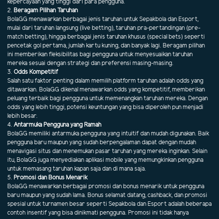
kepercayaan yang tinggi dari para pengguna.
2.
Beragam Pilihan Taruhan
BolaGG menawarkan berbagai jenis taruhan untuk Sepakbola dan Esport,
mulai dari taruhan langsung (live betting), taruhan pra-pertandingan (pre-
match betting), hingga berbagai jenis taruhan khusus (special bets) seperti
pencetak gol pertama, jumlah kartu kuning, dan banyak lagi. Beragam pilihan
ini memberikan fleksibilitas bagi pengguna untuk menyesuaikan taruhan
mereka sesuai dengan strategi dan preferensi masing-masing.
3.
Odds Kompetitif
Salah satu faktor penting dalam memilih platform taruhan adalah odds yang
ditawarkan. BolaGG dikenal menawarkan odds yang kompetitif, memberikan
peluang terbaik bagi pengguna untuk memenangkan taruhan mereka. Dengan
odds yang lebih tinggi, potensi keuntungan yang bisa diperoleh pun menjadi
lebih besar.
4.
Antarmuka Pengguna yang Ramah
BolaGG memiliki antarmuka pengguna yang intuitif dan mudah digunakan. Baik
pengguna baru maupun yang sudah berpengalaman dapat dengan mudah
menavigasi situs dan menemukan pasar taruhan yang mereka inginkan. Selain
itu, BolaGG juga menyediakan aplikasi mobile yang memungkinkan pengguna
untuk memasang taruhan kapan saja dan di mana saja.
5.
Promosi dan Bonus Menarik
BolaGG menawarkan berbagai promosi dan bonus menarik untuk pengguna
baru maupun yang sudah lama. Bonus selamat datang, cashback, dan promosi
spesial untuk turnamen besar seperti Sepakbola dan Esport adalah beberapa
contoh insentif yang bisa dinikmati pengguna. Promosi ini tidak hanya