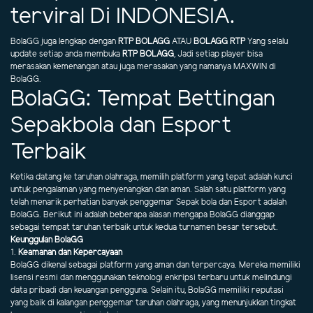
terviral Di INDONESIA.
BolaGG juga lengkap dengan
RTP BOLAGG
ATAU
BOLAGG RTP
Yang selalu
update setiap anda membuka
RTP BOLAGG
, Jadi setiap player bisa
merasakan kemenangan atau juga merasakan yang namanya MAXWIN di
BolaGG.
BolaGG: Tempat Bettingan
Sepakbola dan Esport
Terbaik
Ketika datang ke taruhan olahraga, memilih platform yang tepat adalah kunci
untuk pengalaman yang menyenangkan dan aman. Salah satu platform yang
telah menarik perhatian banyak penggemar Sepak bola dan Esport adalah
BolaGG. Berikut ini adalah beberapa alasan mengapa BolaGG dianggap
sebagai tempat taruhan terbaik untuk kedua turnamen besar tersebut.
Keunggulan BolaGG
1.
Keamanan dan Kepercayaan
BolaGG dikenal sebagai platform yang aman dan terpercaya. Mereka memiliki
lisensi resmi dan menggunakan teknologi enkripsi terbaru untuk melindungi
data pribadi dan keuangan pengguna. Selain itu, BolaGG memiliki reputasi
yang baik di kalangan penggemar taruhan olahraga, yang menunjukkan tingkat